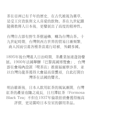
茶在亞洲已有千年的歷史，在古代被視為藥草，
是受王宮貴族與文人喜愛的飲物。茶在九世紀跟
随佛教傳入日本後，更發展出了高度的精神性。
台灣自古即有野生茶樹遍佈，稱為台灣山茶。十
九世紀時期，台灣與西方世界的貿易日漸頻繁，
商人因而引進各種茶苗進行培植，外銷多國。
1895年後台灣進入日治時期，茶產業加速蓬勃發
展。1900年法國舉辦「巴黎萬國博覽會」，台灣
即在會場內設置「喫茶店」推廣福爾摩沙茶，並
以台灣烏龍茶獲得大會最高賞獎項，自此打開台
灣茶在法國的聲名。
明治維新後，日本人飲用紅茶的風氣漸開，台灣
紅茶的產量也隨之成長，日月潭紅茶「Formosa
Black Tea」不但在1937年倫敦拍賣會獲得極高
評價，更是當時日本皇室的御用茶品。