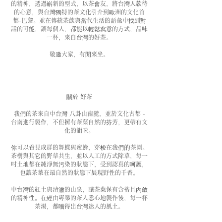
的精神，透過嶄新的型式，以茶會友，將台灣人款待
的心意，與台灣獨特的茶文化引介到歐洲的文化首
都-巴黎。並在傳統茶飲與當代生活的語彙中找到對
話的可能，讓每個人，都能以輕鬆寫意的方式，品味
一杯，來自台灣的好茶。
敬邀大家，有閒來坐。
關於 好茶
我們的茶來自中台灣 八卦山南麓，並於文化古都 -
台南進行製作，不但擁有茶葉自然的芬芳，更帶有文
化的韻味。
你可以看見成群的舞蝶與蜜蜂，穿梭在我們
的
茶園。
茶樹與其它的野草共生，並以人工的方式除草，每一
吋土地都在純淨無污染的狀態下，受到認真的呵護，
也讓茶葉在最自然的狀態下展現野性的千香。
中台灣的紅土與清澈的山泉，讓茶葉保有含蓄且內斂
的精神性。在經由專業的茶人悉心地製作後，每一杯
茶湯，都嚐得出台灣迷人的風土。